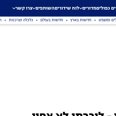
.
Application error: a clien
ים כפולים
מדורים
לוח שידורים
השותפים
צרו קשר
ים ומשפט
חדשות בארץ
חדשות בעולם
כלכלה וצרכנות
ת