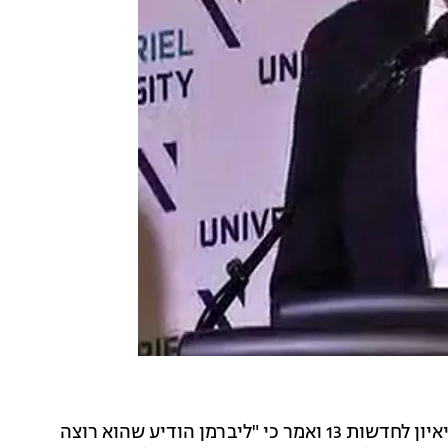
בד בבד, השר זאב אלקין התייחס לפגישה עם ליברמן בריאיון לחדשות 13 ואמר כי "ליברמן הודיע שהוא רוצה