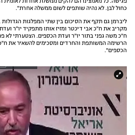
פגישה. כל מאמצינו הם להקים ממשלת אחדות לאומית המ
כחול לבן. לא נהיה שותפים לשום ממשלה אחרת".
ליברמן גם תקף את הסיכום בין שתי המפלגות הגדולות בנ
מקריב את ח"כ אבי דיכטר ומזיז אותו מתפקיד יו"ר ועדת 
ח"כ משה גפני בתור יו"ר ועדת הכספים. הצטערתי לא פ
הרשימה המשותפת והחרדים ומסכימים להשאיר את ח"כ ג
הכספים".