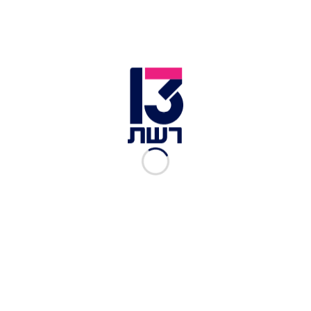
היו עושים את הטבח כי הם היו מבינים שזה עלול
להביא לחורבנה של עזה ולסיום שלטונם. למה לא
להציג תוכנית?
הרי במקום לתקוף ולהאשים - בואו נגיד מה אנחנו
רוצים. מה רוב הציבור דורש. הנה דוגמא קטנה:
"הצעה ישראלית לעסקה". ישראל מודיעה שהיא
מוכנה לסיום המלחמה תמורת החזרת כל החטופים.
אם חמאס כמו שהממשלה טוענת לא יסכים להחזיר את
כל החטופים, אז הוא נמצא בהפרה. נחזור להילחם בלי
בעיה.