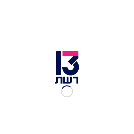
צילום תמונה ראשית: רויטרס
זמן צפייה: 03:04
הפגנות באיראן אינן תופעה חדשה, אך בשנה
האחרונה הן מתרחשות באופן עקבי במוקדים רבים
ברחבי המדינה - דבר המעיד על גודל התסכול שחווים
התושבים.
אין בידינו מידע רב על המתרחש בהפגנות, מכיוון שגם
בעידן הנוכחי - איראן חוסמת את רשתות האינטרנט
ואת רוב דרכי זליגת המידע החוצה. היות שכך, אין
לדעת אם עוצמת ההפגנות מסכנת את השלטון - אך
לעת עתה נראה כי המפגינים ניצבים בסכנה, יותר