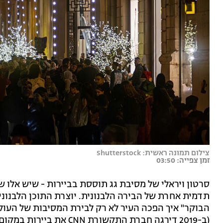
צילום תמונה ראשית: Shutterstock
זמן צפייה: 03:50
סרטון ויראלי של מסיבת גג תוססת בביירות - שיש אלו 
תדמית אחרת של הבירה הלבנונית. יוצרת התוכן הלבנונ
הבוקר" איך הפכה העיר לא רק לבירת המסיבות של העולם
(ב-2019 דירגה חברת התקשורת CNN את ביירות במקום השלישי בעולם בסצונת הבילויים, לדוגמה).