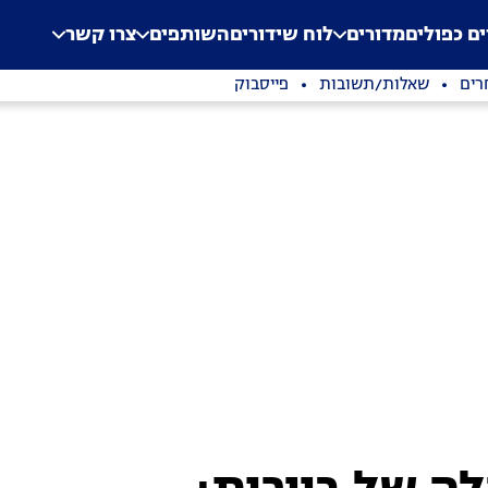
.
Application error: a clien
ים כפולים
מדורים
לוח שידורים
השותפים
צרו קשר
רים
שאלות/תשובות
פייסבוק