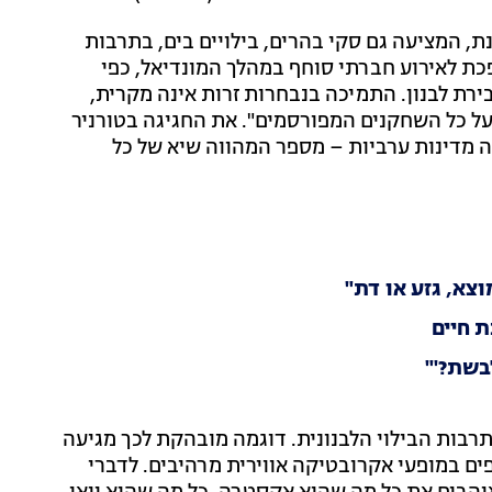
נת, המציעה גם סקי בהרים, בילויים בים, בתרבות
כת לאירוע חברתי סוחף במהלך המונדיאל, כפי
 לראות בסרטונים מבר-מסעדה היוקרתי SKOYA בבירת לבנון. התמיכה בנבחרות זרות אינה מקרית,
, על כל השחקנים המפורסמים". את החגיגה בטורניר
 מדינות ערביות – מספר המהווה שיא של כל
וצא, גזע או דת"
 חיים
בשת?'"
תרבות הבילוי הלבנונית. דוגמה מובהקת לכך מגיעה
ים במופעי אקרובטיקה אווירית מרהיבים. לדברי