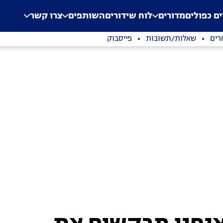
.
Application error: a clien
ים כפולים
מדורים
לוח שידורים
השותפים
צרו קשר
רים
שאלות/תשובות
פייסבוק