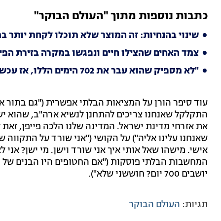
כתבות נוספות מתוך "העולם הבוקר"
שינוי בהנחיות: זה המוצר שלא תוכלו לקחת יותר ב
צמד האחים שהצילו חיים ונפגשו במקרה בזירת הפיג
"לא מספיק שהוא עבר את 702 הימים הללו, אז עכשיו יכניסו אותו לעוד יותר סכנת חיים?"
עוד סיפר הורן על המציאות הבלתי אפשרית ("גם בתור אז
התקלקל שאנחנו צריכים להתחנן לנשיא ארה"ב, שהוא י
את אזרחי מדינת ישראל. המדינה שלנו הלכה פייפן, זאת 
שאנחנו עלינו אליה") על הקושי ("אני שורד על התקווה שא
המחשבות הבלתי פוסקות ("אם החטופים היו הבנים של רא
יושבים 700 יום? חוששני שלא").
תגיות:
העולם הבוקר