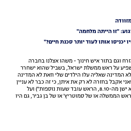
מזוודה
וע: "זו הייתה מלחמה"
רח וגם בתור איש חינוך - משהו אצלנו בחברה
שפיע על ראש ממשלת ישראל, בשביל שהוא ישחרר
לא המדינה שאליה עלו הילדים שלי וזאת לא המדינה
ני אקבל בחזרה לא רק את איתן, כי זה כבר לא עניין
אישי. מישהו שאל אותי איך אני שורד וישן. מי ישן? אני לא ישן מה-8.10, הראש עובד שעות נוספות") ועל
ש הממשלה או של סמוטריץ' או של בן גביר, גם היו