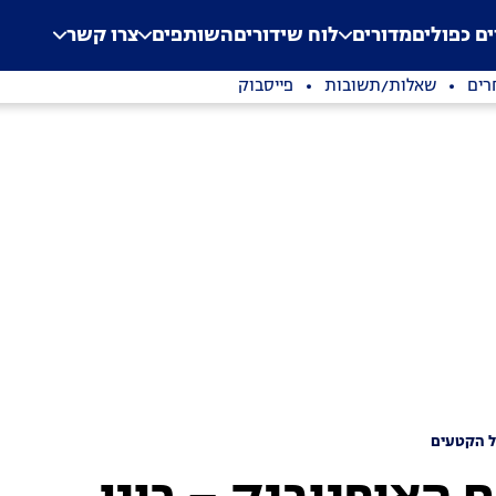
.
Application error: a clien
ים כפולים
מדורים
לוח שידורים
השותפים
צרו קשר
רים
שאלות/תשובות
פייסבוק
ל הקטעים