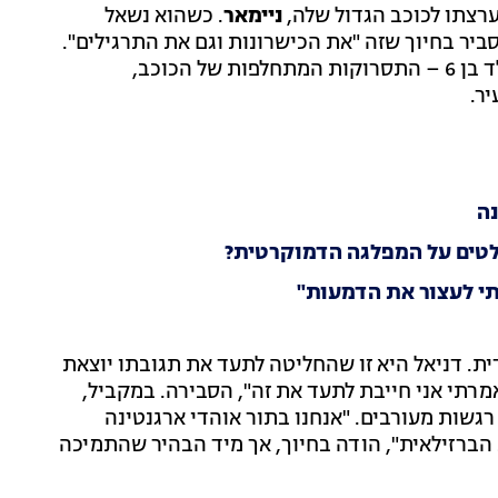
רצתו לכוכב הגדול שלה,
ניימאר
. כשהוא נשאל
ביר בחיוך שזה "את הכישרונות וגם את התרגילים".
הוסיפה מרכיב נוסף שכובש את דמיונו של ילד בן 6 – התסרוקות המתחלפות של הכוכב,
ר.
נה
לטים על המפלגה הדמוקרטית?
י לעצור את הדמעות"
ת. דניאל היא זו שהחליטה לתעד את תגובתו יוצאת
רתי אני חייבת לתעד את זה", הסבירה. במקביל,
רגשות מעורבים. "אנחנו בתור אוהדי ארגנטינה
הברזילאית", הודה בחיוך, אך מיד הבהיר שהתמיכה