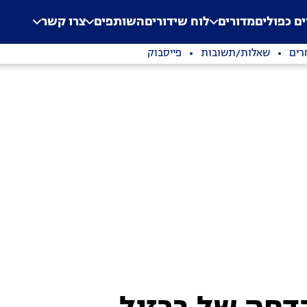
.
Application error: a clien
ים כפולים
מדורים
לוח שידורים
השותפים
צרו קשר
רים
שאלות/תשובות
פייסבוק