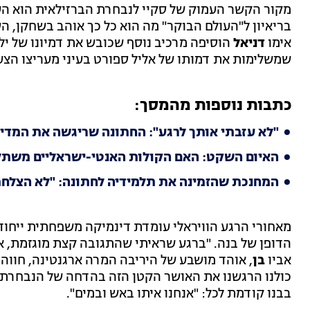
מקור הקשר העמוק של סקיי לנבחרת הברזילאית הוא הע
בריאיון ל"העולם הבוקר" מה הוא כל כך אוהב בשחקן, הס
אימו
דניאל
שמשלימות את דמותו של אליל ספורט בעיני מעריצו הצעי
כתבות נוספות מהמסך:
"לא עזבתי אותך לרגע": החתונה שריגשה את המדי
האיום השקט: האם הקולות האנטי-ישראליים משת
המחנכת שהזמינה את תלמידיה לחתונה: "לא הצלחת
מאחורי הרגע הוויראלי עומדת דינמיקה משפחתית ייחודי
הדופן של בנה. "ברגע שראיתי שהתגובה קצת מוגזמת, אמ
אביו
בן
, אוהד מושבע של היריבה המרה ארגנטינה, חווה 
כולנו הרגשנו את האושר הקטן הזה בהדחה של הנבחרת 
בבנו קודמת לכל: "אנחנו איתו באש ובמים".