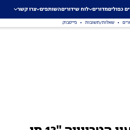
.
Application error: a clien
ים כפולים
מדורים
לוח שידורים
השותפים
צרו קשר
רים
שאלות/תשובות
פייסבוק