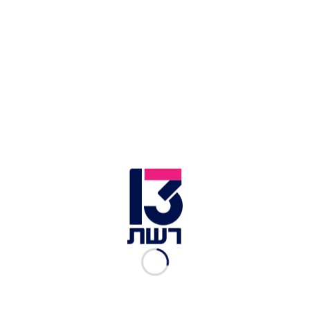
צילום תמונה ראשית: העולם הבוקר
זמן צפייה: 06:25
בשנה האחרונה קורים יותר אירועים מפחידים בעולם
התעופה. לירון דויטש ואביה, שטיילו יחד במרכז
אמריקה, עלו על טיסה פנימית בפנמה והבינו שהמטוס
מתרסק אל הקרקע. לירון סיפרה בתוכנית "העולם
הבוקר" על הרגע שבו היא הבינה מה קורה: "לא
חשבתי שזה יקרה, ההמראה עברה כרגיל אבל בנחיתה
התחלנו להרגיש שמשהו קורה". היא שמה לב
שהנחיתה מתבצעת במהירות: "תפסתי את אבא שלי