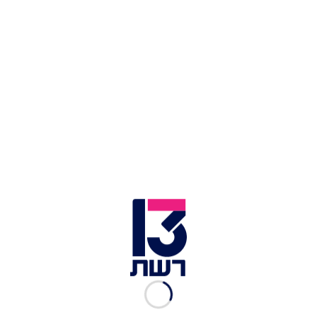
צילום תמונה ראשית: העולם הבוקר
זמן צפייה: 07:03
עבור הספר בריק קייס, מה שהתחיל כרענון מים
שגרתי באקווריום שלו הסתיים בפגיעה רצינית בעינו
השמאלית. במהלך הניקוי, אלמוג השפריץ חומר רעיל
ישירות לעינו. קייס לא חש בכאב כלשהו ברגע האירוע,
ולכן המשיך בשגרת יומו ואף הלך לישון, כאשר רק
שעות ארוכות לאחר מכן, החלו להופיע תסמינים
לפגיעה בראייה. בריאיון לתוכנית "העולם הבוקר",
תיאר קייס את הפגיעה: "לא הרגשתי כלום. רק לאחר
שמונה או תשע שעות הרגשתי ששורפות לי העיניים".