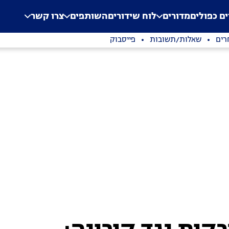
.
Application error: a clien
ים כפולים
מדורים
לוח שידורים
השותפים
צרו קשר
רים
שאלות/תשובות
פייסבוק