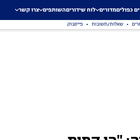
.
Application error: a clien
ים כפולים
מדורים
לוח שידורים
השותפים
צרו קשר
רים
שאלות/תשובות
פייסבוק