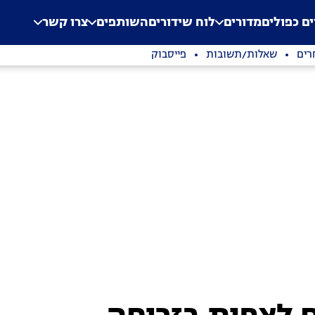
.
Application error: a clien
ים כפולים
מדורים
לוח שידורים
השותפים
צרו קשר
רים
שאלות/תשובות
פייסבוק