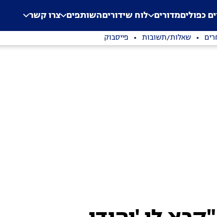
.
Application error: a clien
ים כפולים
מדורים
לוח שידורים
השותפים
צרו קשר
רים
שאלות/תשובות
פייסבוק