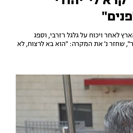
קרא לי 'יהודי
פנים"
רץ לאחר ויכוח על גלגל רזרבי, וספג
", שחזר נ' את המקרה: "הוא בא לרצוח, לא