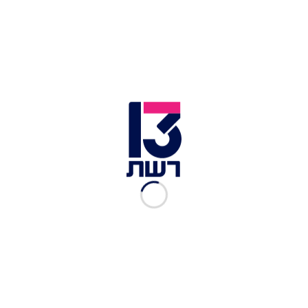
זמן צפייה: 09:00
כבר 563 ימים שהאחים דוד ואריאל קוניו, ועוד 57
חטופים, נמצאים בשבי חמאס בעזה. בזמן שהמגעים
לעסקה קופאים ואין חדש בנוגע לשחרורם, משפחות
החטופים יצאו אתמול למקום הכי קרוב שאפשר
לרצועה, שם הם דיברו עם אהוביהם, בתקווה שאולי
ישמעו את קולם. סילביה קוניו, אמם של דוד ואריאל,
הגיעה גם היא לצעוק ולזעוק את שעל לבה: "הוצאתי
את כל מה שיש לי להגיד להם, נשארתי בלי קול. מקווה
מאוד שהם שמעו אותי".
כתבות נוספות מתוך "העולם הבוקר":