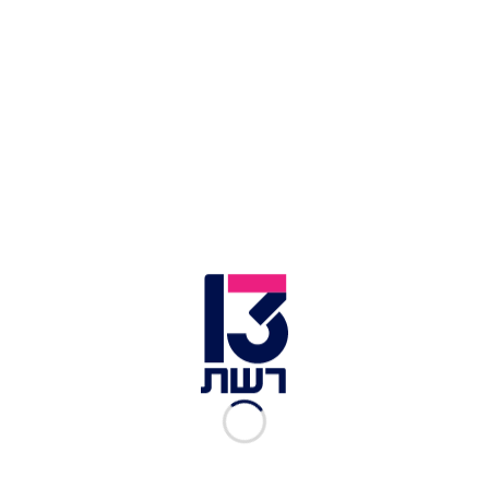
צילום תמונה ראשית: העולם הבוקר, רשתות חברתיות
זמן צפייה: 04:49
סרטון ששטף את הרשתות החברתיות הותיר את
הצופים בהלם ובלבול:
צעירה בשם
חן מיגירוב
חשפה
בו את שפתה התחתונה, נפוחה למימדים מבהילים;
רבים הניחו שמדובר בהליך קוסמטי שהשתבש בצורה
קשה. "המון חשבו שזה איזה בוטוקס שלא הצליח, או
שחשבו שזה פילטר", סיפרה מיגירוב בריאיון ל"העולם
הבוקר" על התגובות שקיבלה. אולם, האמת הייתה
שונה ומפתיעה הרבה יותר - ככל הנראה, עקיצת
יתוש, כשלמיגירוב אלרגיה ליתושים.