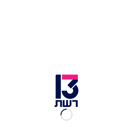
צילום תמונה ראשית: העולם הבוקר, רשתות חברתיות
זמן צפייה: 04:49
סרטון ששטף את הרשתות החברתיות הותיר את
הצופים בהלם ובלבול:
צעירה בשם
חן מיגירוב
חשפה
בו את שפתה התחתונה, נפוחה למימדים מבהילים;
רבים הניחו שמדובר בהליך קוסמטי שהשתבש בצורה
קשה. "המון חשבו שזה איזה בוטוקס שלא הצליח, או
שחשבו שזה פילטר", סיפרה מיגירוב בריאיון ל"העולם
הבוקר" על התגובות שקיבלה. אולם, האמת הייתה
שונה ומפתיעה הרבה יותר - ככל הנראה, עקיצת
יתוש, כשלמיגירוב אלרגיה ליתושים.