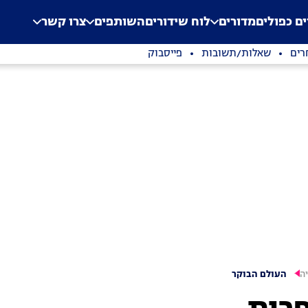
.
Application error: a clien
ים כפולים
מדורים
לוח שידורים
השותפים
צרו קשר
רים
שאלות/תשובות
פייסבוק
ה
העולם הבוקר