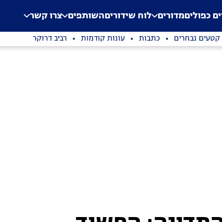
.
Application error: a clien
ים כפולים
מדורים
לוח שידורים
השותפים
צרו קשר
קטעים נבחרים
כתבות
עונות קודמות
רביב דרוקר