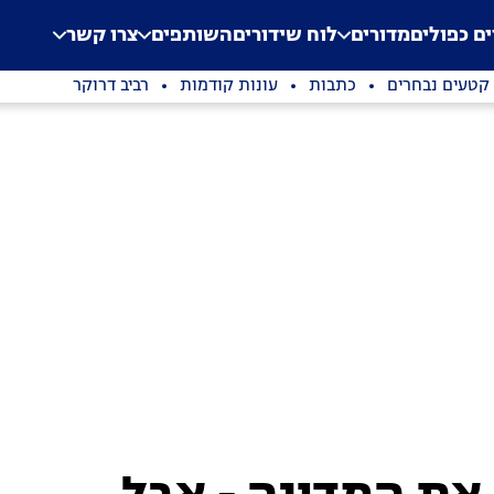
.
Application error: a clien
ים כפולים
מדורים
לוח שידורים
השותפים
צרו קשר
קטעים נבחרים
כתבות
עונות קודמות
רביב דרוקר