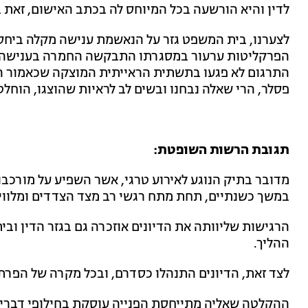
לדין והיא הורשעה בכל המיוחס לה בכתב האישום, זאת ב
לצערנו, בית המשפט גזר על הנאשמת ענישה מקלה ביחס 
הפרקליטות ערעור במסגרתו התבקשה החמרה בענישה. י
התרגום לא פגעו בתשתית הראייתית המוצקה שכאמור הס
פסלר, הרי שאלה נבחנו ובשים לב לראיות שהוצגו, הוחלט
תגובת הרשות השופטת:
מדובר בתיק הנוגע לאירוע טרגי, אשר השפיע על מורכבות
במשך כשנתיים, תחת מתח רגשי רב מצד הצדדים ומלווי
הרגישות שליוותה את הדיונים אוזכרה גם בגזר הדין וב
ההליך.
לצד זאת, הדיונים התנהלו כסדרם, ובכל מקרה של הפר
ההקלטה שאליה מתייחסת הפנייה עוסקת בחילופי דברים 