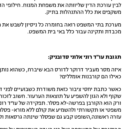
לבין עורכת הדין שליוותה את משפחת המנוח. חילופי ה
משקפים את כלל ההתנהלות בתיק.
מערכת בתי המשפט רואה בחומרה כל ניסיון לשבש את מ
מכבדת ותקינה עבור כלל באי בית המשפט.
תגובת עו"ד רוני אלוני סדובניק:
איזה מסר מעביר דרוקר לדורס הבא שיברח, כשהוא נותן
כאילו הם קורבנות אומללים?
כאשר כתבת יחסי ציבור כזאת משודרת כשבועיים לפני דיו
שקוף ולא הגון להשפיע על תוצאות הערעור. חשוב לזכו
ורק הוא הקורבן בפרשה-לא פסלר. תפקידה של עו״ד רוני 
משפטי או תקשורתי ולהשמיע את קולם ללא מורא- פסלר 
עזרה ראשונה,השופט קבע גם שפסלר שינתה גרסאות ו