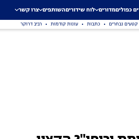
.
Application error: a clien
ים כפולים
מדורים
לוח שידורים
השותפים
צרו קשר
קטעים נבחרים
כתבות
עונות קודמות
רביב דרוקר