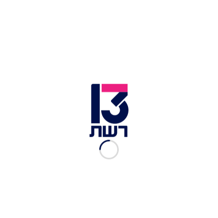
בווידאו: הפרומו לתחקיר "המקור" | צילום תמונה ראשית: יונתן
זינדל, פלאש 90
זמן צפייה: 00:37
השופט עודד שחם, מבית המשפט המחוזי בירושלים,
דחה את בקשתו של השר לביטחון לאומי, איתמר בן
גביר, למנוע את שידור התחקיר אודותיו בתוכנית
"המקור". זאת, לאחר שנחשף לחומרים שעתידים
להיות משודרים: "לא מצאתי כי מדובר בשימוש
בחומרים הכוללים עניינים פרטיים או רכילות".
השופט נתן צו עיכוב ביצוע עד השעה 15:30 על מנת
לאפשר לשר לערער לבית המשפט העליון. כמו כן, הוא
חייב בן גביר בתשלום הוצאות של 25 אלף שקלים.