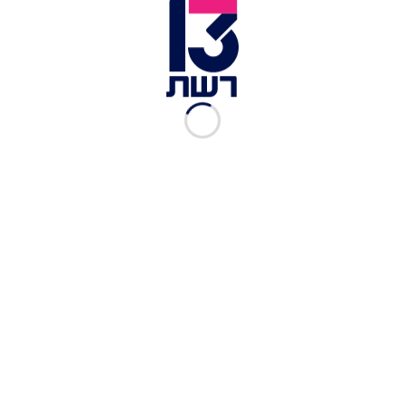
זמן צפייה: 12:36
מלשכת שר החקלאות וראש השב"כ לשעבר, ח"כ אבי
דיכטר, נמסר: "אף אחד לא דופק ביום שבת ב-8
בבוקר על דלתו של שר בישראל כדי 'לדבר איתו'. השר
אינו מקבל בשבת בבוקר אורחים בהפתעה, ובוודאי לא
כשהוא עם נכדיו. חברים לא מצטיידים במצלמות
(גלויות ונסתרות) בהגיעם לפגישה עם שר וחבר".
כתבות נוספות מתוך "המקור":
המקור, עונה 22: ספיישל המקור - המהפכה
המשפטית