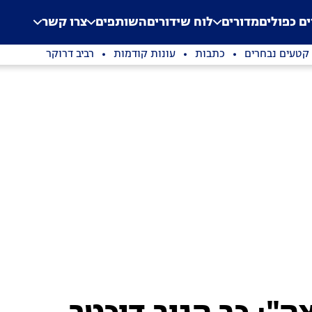
.
Application error: a clien
ים כפולים
מדורים
לוח שידורים
השותפים
צרו קשר
קטעים נבחרים
כתבות
עונות קודמות
רביב דרוקר