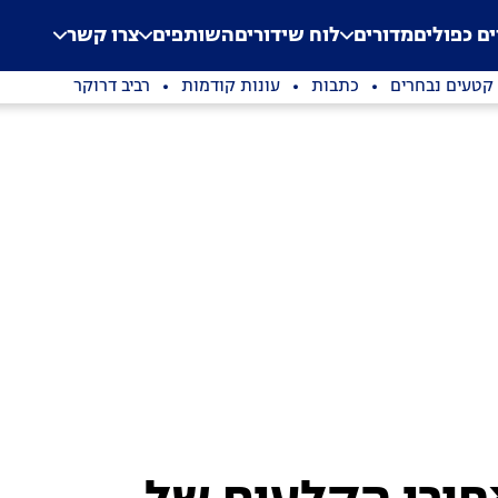
.
Application error: a clien
ים כפולים
מדורים
לוח שידורים
השותפים
צרו קשר
קטעים נבחרים
כתבות
עונות קודמות
רביב דרוקר