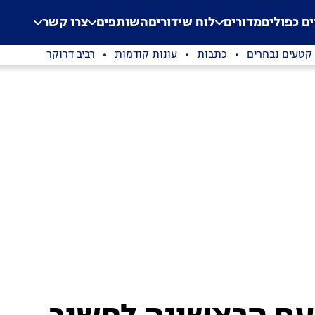
.
Application error: a clien
ים כפולים
מדורים
לוח שידורים
השותפים
צרו קשר
קטעים נבחרים
כתבות
עונות קודמות
רביב דרוקר