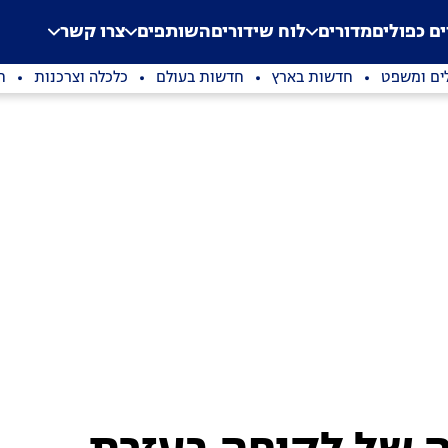
.
Application error: a clien
ים כפולים
מדורים
לוח שידורים
השותפים
צרו קשר
ים ומשפט
חדשות בארץ
חדשות בעולם
כלכלה וצרכנות
ת