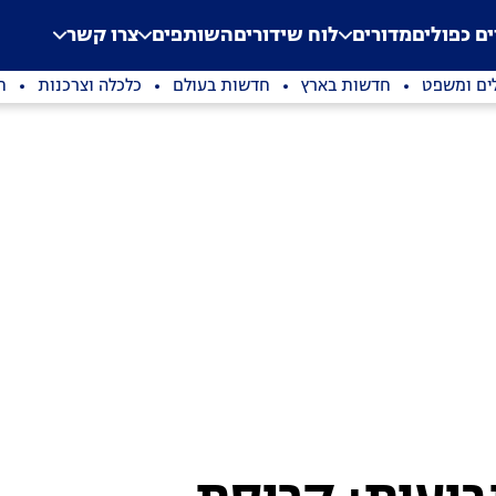
.
Application error: a clien
ים כפולים
מדורים
לוח שידורים
השותפים
צרו קשר
ים ומשפט
חדשות בארץ
חדשות בעולם
כלכלה וצרכנות
ת