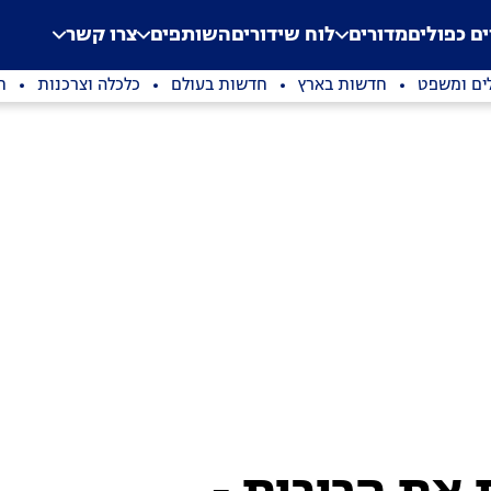
.
Application error: a clien
ים כפולים
מדורים
לוח שידורים
השותפים
צרו קשר
ים ומשפט
חדשות בארץ
חדשות בעולם
כלכלה וצרכנות
ת