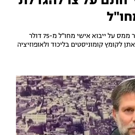
 חתם על צו להגדלת
חו"ל
שר האוצר חתם על צו המעלה את תקרת הפטור ממס על ייבוא אישי מחו"ל מ-75 דולר
א אתן לקומץ קומוניסטים בליכוד ולאופוזיציה