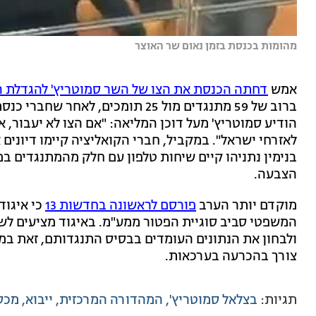
מהומות בכנסת בזמן נאום שר האוצר
אמש
דחתה הכנסת את הצו של השר סמוטריץ' להגדלת הפ
ברוב של 59 מתנגדים מול 25 תומכים,
הודיע סמוטריץ' מעל דוכן המליאה: "אם הצו לא יעבור, א
לאזרחי ישראל". במקביל, חברי הקואליציה קיימו דיונים
בנימין נתניהו קיים שיחות טלפון עם חלק מהמתנגדים במ
הצבעה.
מוקדם יותר הערב
פורסם לראשונה בחדשות 13
כי איגוד
המשפטי סביב סוגיית הפטור ממע"מ. באיגוד מציעים ל
ולבחון את הנתונים העומדים בבסיס התנגדותם, זאת במ
צורך בהכרעה בערכאות.
תגיות:
בצלאל סמוטריץ'
המהדורה המרכזית
ייבוא
מכס