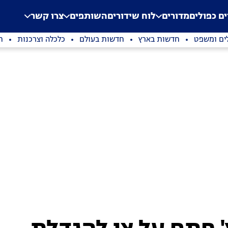
.
Application error: a clien
ים כפולים
מדורים
לוח שידורים
השותפים
צרו קשר
ים ומשפט
חדשות בארץ
חדשות בעולם
כלכלה וצרכנות
ת