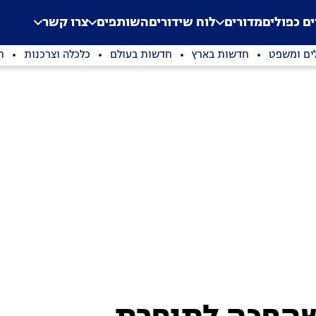
.
Application error: a clien
ים כפולים
מדורים
לוח שידורים
השותפים
צרו קשר
ים ומשפט
חדשות בארץ
חדשות בעולם
כלכלה וצרכנות
ת