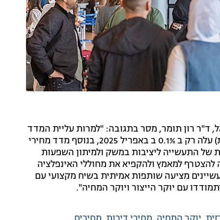
 ד"ר רון תומר, מסר בתגובה: "למרות עליית המדד
החדה ב 1.1%, מדד מחירי הצרכן למזון (ללא פירות וירקות) עלה רק ב 0.1% ב באפריל 2025, בנוסף מדד מחירי
0.1%. המדד מראה אחריות של התעשייה ליציבות במשק ולמיתון השפעות
ה להצטרף למאמץ ולהקפיא את מחוללי האינפלציה
שיינים מציעה שותפות אמיתית בשיח מקצועי עם
ודדו עם יוקר הייצור ויוקר המחיה".
ית
יוקר המחיה
מחירי דירות
מחירים