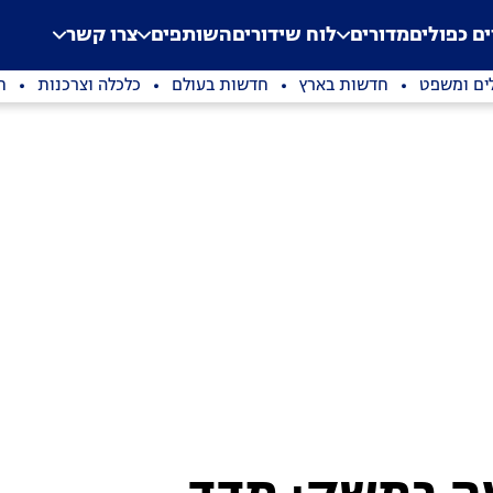
.
Application error: a clien
ים כפולים
מדורים
לוח שידורים
השותפים
צרו קשר
ים ומשפט
חדשות בארץ
חדשות בעולם
כלכלה וצרכנות
ת