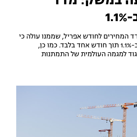
ה במשק: מדד
1
המחירים לחודש אפריל, שממנו עולה כי
חל זינוק חד בהתייקרות במשק: המדד עלה בב-1.1% תוך חודש אחד בלבד. כמו כן,
בשנה האחרונה עלתה ל-3.6% - בניגוד למגמה העולמית של התמתנות