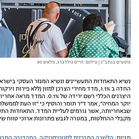
נוסעים בנתב"ג | צילום: חיים גולדברג, פלאש 90
נשיא התאחדות התעשיינים ונשיא המגזר העסקי בישראל,
היצרנים הכללי רשם ירידה של 
יוקר המחיה״, אמר ד״ר תומר והוסיף כי ״זו העת לממשל
שבאחריותה, אשר גורמים לעליית המדד. התאחדות התע
מקבלי ההחלטות, במטרה לגבש פתרונות ארוכי טווח שיתמ
תגיות:
הלשכה המרכזית לסטטיסטיקה
המהדורה המרכז