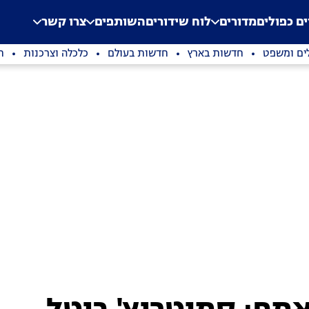
.
Application error: a clien
ים כפולים
מדורים
לוח שידורים
השותפים
צרו קשר
ים ומשפט
חדשות בארץ
חדשות בעולם
כלכלה וצרכנות
ת