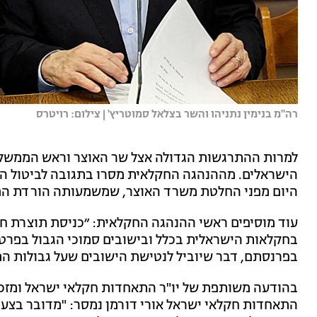
רה"מ בנימין נתניהו והשר בצלאל סמוטריץ' | צילום: רויטרס
למרות ההתרגשות הגדולה אצל שר האוצר וראש הממשלה
הישראלים. מההנהגה החקלאית מסרו בתגובה לביטול הה
היום מפני החלטת משרד האוצר, שמשמעותה הורדת המ
עוד מוסיפים ראשי ההנהגה החקלאית: ״כניסת תוצרת ח
בחקלאות הישראלית בכלל ובישובים סמוכי הגבול בפרט. 
בפרנסתם, דבר שיוביל לנטישת הישובים שעל גבולות המ
בהודעה משותפת של יו"ר התאחדות חקלאי ישראל ומזכל
התאחדות חקלאי ישראל אורי דורמן נמסר: "מדובר בצעד