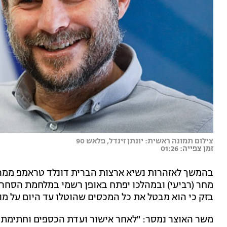
צילום תמונה ראשית: יונתן זינדל, פלאש 90
זמן צפייה: 01:26
בהמשך לאזהרות נשיא ארצות הברית דונלד טראמפ ממה
מחר (רביעי) ובמהלכו יפתח באופן רשמי במלחמת הסחר 
בזק כי הוא מבטל את כל המכסים שהוטלו עד היום על מו
משר האוצר נמסר: "לאחר אישור ועדת הכספים וחתימת ש