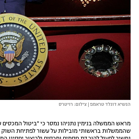
הנשיא דונלד טראמפ | צילום: רויטרס
מראש הממשלה בנימין נתניהו נמסר כי "ביטול המכסים ע
שהממשלות בראשותי מובילות על עשור לפתיחת השוק לת
נמשיך לפעול להורדת חסמים ומכסים ולביצור יחסינו המי