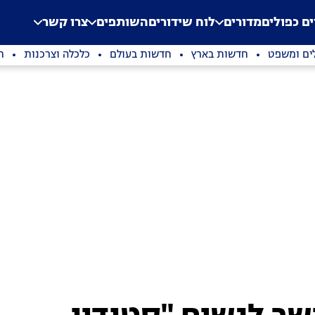
.
Application error: a clien
ים כפולים
מדורים
לוח שידורים
השותפים
צרו קשר
ים ומשפט
חדשות בארץ
חדשות בעולם
כלכלה וצרכנות
ת