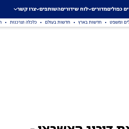
.
Application error: a clien
ים כפולים
מדורים
לוח שידורים
השותפים
צרו קשר
ים ומשפט
חדשות בארץ
חדשות בעולם
כלכלה וצרכנות
ת