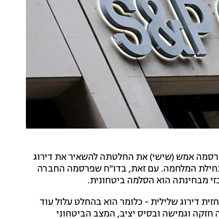
דירוג האשראי העולמית סטנדרט אנד פור (S&P) פרסמה אמש (שישי) את החלטתה להשאיר את דירוג
תחילת המלחמה. עם זאת, בדו"ח שפרסמה החברה
זי מבחינתה הוא הסלמה ביטחונית.
י של ישראל בחברת S&P הוא 'A/A-1' עם תחזית דירוג שלילית - כלומר הוא בהחלט עלול עוד
חזקה וגמישה ובסיס יציב, המצב הביטחוני