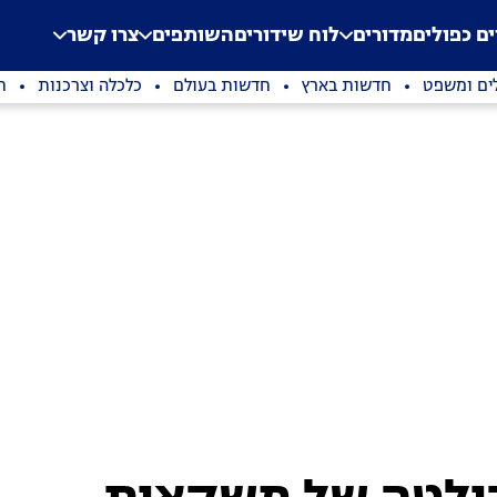
.
Application error: a clien
ים כפולים
מדורים
לוח שידורים
השותפים
צרו קשר
ים ומשפט
חדשות בארץ
חדשות בעולם
כלכלה וצרכנות
ת