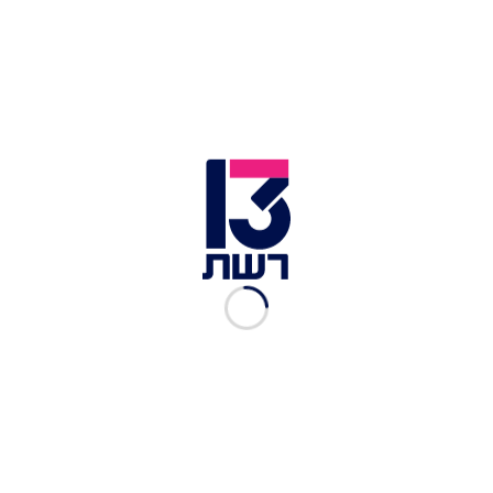
שר האוצר בצלאל סמוטריץ' בכנסת | צילום: יונתן זינדל, פלאש 90
שר האוצר בצלאל סמוטריץ' אמר: "במהלך הלילה
למדנו את הצו החדש של הנשיא טראמפ לעומק, את
הרציונלים ואת נוסחאות החישוב והנגזרות