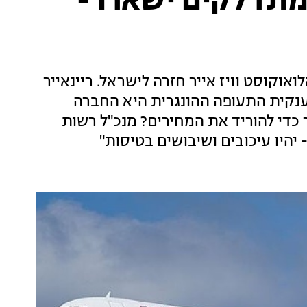
מתדלקים ישארו -
וקוסט וויז אייר חזרה לישראל. ריינאייר
-7 באוקטובר, וכעת ענקית התעופה ההונגרית היא החברה
 כדי להוריד את המחירים? מנכ"ל רשות
יהיו עיכובים ושיבושים בטיסות"