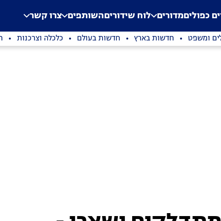
.
Application error: a clien
ים כפולים
מדורים
לוח שידורים
השותפים
צרו קשר
ים ומשפט
חדשות בארץ
חדשות בעולם
כלכלה וצרכנות
ת