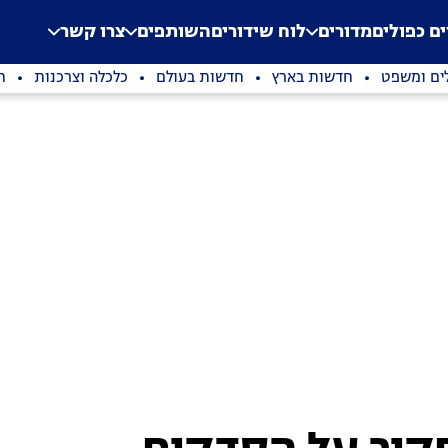
.
Application error: a clien
ים כפולים
מדורים
לוח שידורים
השותפים
צרו קשר
ים ומשפט
חדשות בארץ
חדשות בעולם
כלכלה וצרכנות
ת