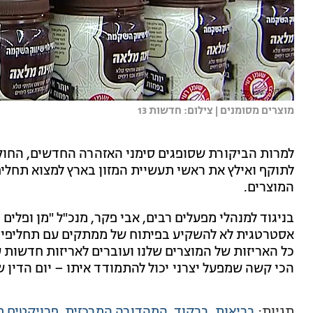
מוצרים מסומנים | צילום: חדשות 13
למרות הביקורת שסופגים סימני האזהרה החדשים, החוק 
לתוקף ואילץ את ראשי תעשיית המזון בארץ למצוא תחליפ
המוצרים.
בניגוד למנהלי מפעלים רבים, אבי פקר, מנכ"ל "מן ופלי
אסטרטגית לא להשקיע בפיתוח של ממתקים עם תחליפי סו
כל האריזות של המוצרים שלנו ועוברים לאריזות חדשות 
הכי קשה שמפעל יצרני יכול להתמודד איתו – יום הדין של
תגיות:
בריאות
ברקוד
המהדורה המרכזית
פרויקטים מ