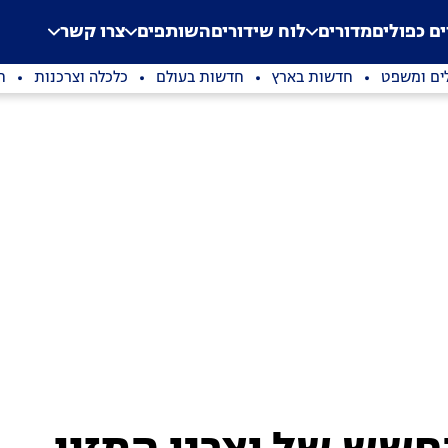
.
Application error: a clien
ים כפולים
מדורים
לוח שידורים
השותפים
צרו קשר
ים ומשפט
חדשות בארץ
חדשות בעולם
כלכלה וצרכנות
ת