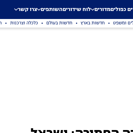
.
Application error: a clien
ים כפולים
מדורים
לוח שידורים
השותפים
צרו קשר
ים ומשפט
חדשות בארץ
חדשות בעולם
כלכלה וצרכנות
ת