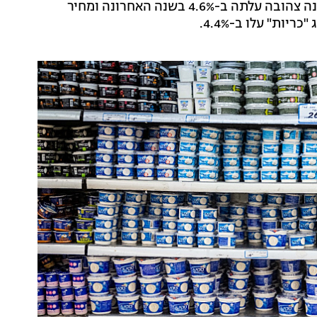
שמנת עמידה עלתה ב-3% ומחיר הקוטג' עלה ב3.6%. גבינה צהובה עלתה ב-4.6% בשנה האחרונה ומחיר