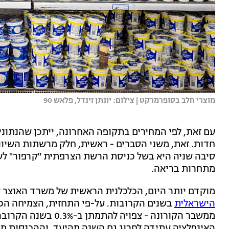
מוצרי חלב בסופרמרקט | צילום: יונתן זינדל, פלאש 90
עם זאת, לפי המחירים בתקופה האחרונה, ייתכן שהנתונים
חדות. זאת, משני הסברים - ראשית, חלק מרשתות השיוו
סיבה שניה היא בשל כניסת הרשת הצרפתית "קרפור" לש
מתחרות בריאה.
מוקדם יותר היום, הכלכלנית הראשית של משרד האוצר 
הישראלית
האינפלציה עתידה לחרוג גם השנה מהיעד, וההכנסות ממ