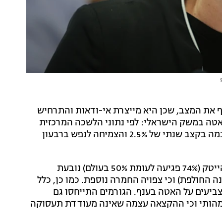
 את המצב, שכן היא מייצרת אי-ודאות והתרחיש
אטה במשק הישראלי: לפי נתוני הלשכה המרכזית
לסטטיסטיקה - הצמיחה ברבעון הראשון של 2023 הסתכמה בקצב שנתי של 2.5% והצמיחה לנפש ברבעון
גורמים באוצר אמרו כי חלק ניכר מהירידה בהשקעות ההייטק (74% פגיעה לעומת 50% בעולם) נובעת
 במשרות הפנויות של מפתחי התוכנה (57% בשנה החולפת) וכי צפויה החמרה נוספת. כמו כן, כלל
ביעים על האטה בענף. הגורמים התייחסו גם
א מהותי וכי ההקצאה עצמה שאינה מעודדת תעסוקה