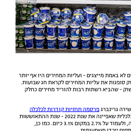
 לא באמת מייצגים - ועליות המחירים היו אף יותר
ק סופגות את עליות המחירים לקראת חג שבועות.
וק - שהביא רשתות רבות להוריד מחירים כחלק
שירה גרינברג
פרסמה תחזיות קודרות לכלכלה
בשנים הקרובות. על-פי התחזית, הצמיחה הכלכלית שאפיינה את שנת 2022 - שנת ההתאוששות
ממשבר הקורונה - צפויה להתמתן ב-0.3% בשנה הקרובה, ולעמוד על 2.7% במקום 3.1% כיום. כמו כן,
סים יירדו משמעותית.