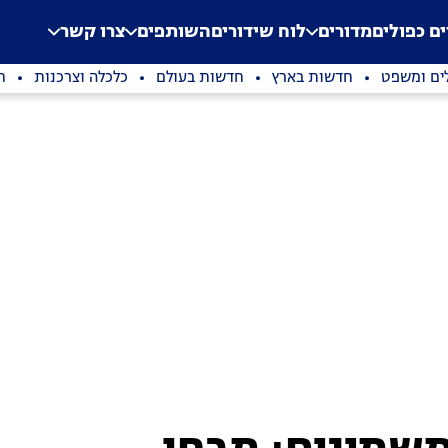
.
Application error: a clien
ים כפולים
מדורים
לוח שידורים
השותפים
צרו קשר
ים ומשפט
חדשות בארץ
חדשות בעולם
כלכלה וצרכנות
ת