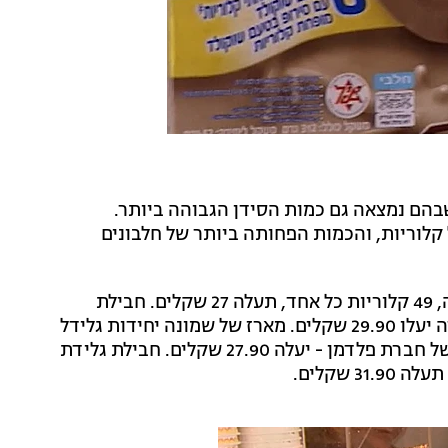
בהם נמצאה גם כמות הסידן הגבוהה ביותר.
 קלוריות, והכמות הפחותה ביותר של חלבונים
חבילה של שישה שלגוני לייט בטעם ריבת חלב של נסטלה, 49 קלוריות כל אחד, תעלה 27 שקלים. חבילת
שלגוני לייט בטעם שוקולד (54 קלוריות) של אותה החברה יעלו 29.90 שקלים. מארז של שמונה יחידות גלידל
בטעם אייס מוקה (35 קלוריות) או שוקולד (38 קלוריות) של חברת פלדמן - יעלה 27.90 שקלים. חבילת גלידת