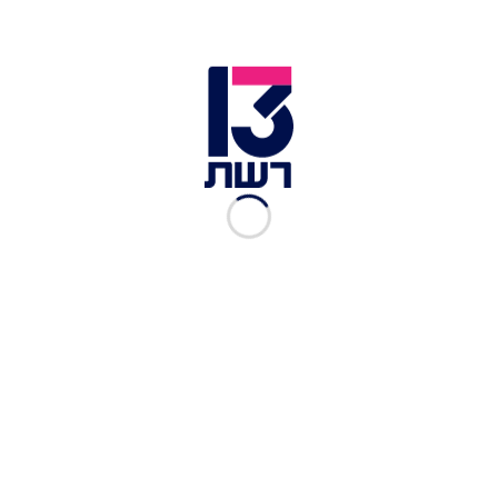
הישראלים חוששים מקריסת שוק הטלוויזיה המקומי.
עוד בחדשות 13:
תחקיר: כך מבטיח הרב ברלנד לרפא חולה סופנית
תמורת אלפי שקלים
חודשיים אחרי הפיגוע: משפחתה של רנה שנרב חזרה
למקום שבו נרצחה
סקר חדשות 13: גנץ מוביל על נתניהו במנדט, אך לאף
גוש אין 61