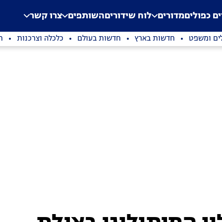
.
Application error: a clien
ים כפולים
מדורים
לוח שידורים
השותפים
צרו קשר
ים ומשפט
חדשות בארץ
חדשות בעולם
כלכלה וצרכנות
ת