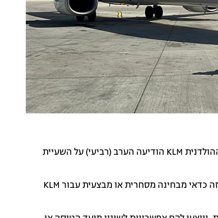
בצל הכוננות לתקיפה אפשרית באיראן, חברת התעופה ההולדנית KLM הודיעה הערב (רביעי) על השעיית
בהודעה רשמית שמסרה החברה נכתב כי "בעת הזו, אין זה כדאי מבחינה מסחרית או מבצעית עבור KLM