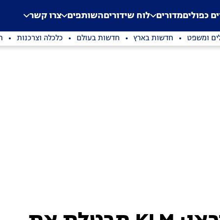
.
Application error: a clien
ים כפולים
מדורים
לוח שידורים
השותפים
צרו קשר
ים ומשפט
חדשות בארץ
חדשות בעולם
כלכלה וצרכנות
ת