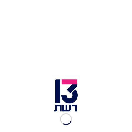
הכנסייה, ויחדשו את הסכם החכירה. אלא שקבוצה
בשם "ניות קוממיות", אוסף של חברות הרשומות כולן
באותו משרד עורכי דין ירושלמי, הזדרזה ב-2011
לחתום עם הפטכיארך תיאופילוס השלישי על הסכם
הארכת חכירה במקום קק"ל – מעתה, לאלפי הדיירים
יש עסק איתם.
עסקת זכויות החכירה נחתמה ב-2011. קק"ל ומנהל
מקרקעי ישראל התנהלו בשאננות אופיינית, וכלל לא
ברור אם הייתה להם כוונה להילחם על השבת זכות
החכירה לידיהם.