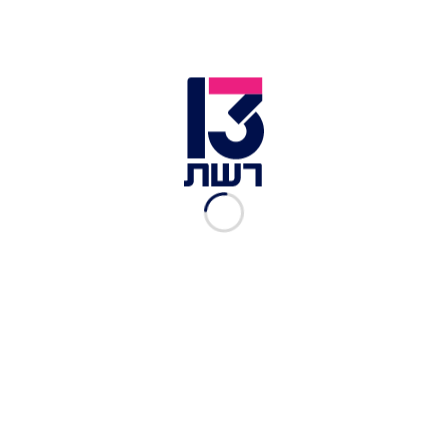
זמן צפייה: 01:30
על רקע המהפכה המשפטית וההאטה בכלכלה
העולמית - ההשקעות בעולם הייטק הישראלי
ממשיכות לצנוח. בחדשות 13 דווח הערב (ראשון) על
תכנית ממשלתית חדשה של רשות החדשנות, הכוללת
מענקים, שתנסה לשפר את מצב ההשקעות בענף.
המענקים - בגובה 200 אלף עד 1.5 מיליון שקלים -
יוענקו לחברות סטארט-אפ חדשות, שיבחרו לפתוח
את החברה בארץ, ולהעסיק עובדים ישראלים. גובה
המענק ייקבע על פי גובה החברה והסכומים שהצליחה