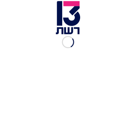
המהווה ירידה בשיעור של כ-34% ביחס לשנת 2023.
ההוצאות בתשעת החודשים הראשונים של השנה
צומצמו בכ-16% ביחס לתקופה המקבילה אשתקד,
והסתכמו בכ-2.3 מיליארד שקלים. בכוונת הנהלת
הרשות לבצע קיצוץ רוחבי נוסף של 10% בהוצאותיה
במהלך 2025.
סך התמלוגים למדינת ישראל בשנת 2024 הסתכם בכ-
16 מיליון שקלים, ותקציב הפיתוח לשנת 2025 ואילך
שאושר על-ידי הממשלה יעמוד על כ-7.2 מיליארד
שקלים, ויכלול שדרוג התשתיות ושיפור בשירות
וחווית הלקוח.