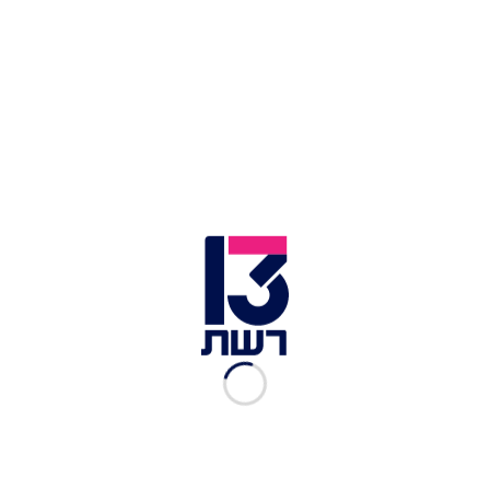
צילום תמונה ראשית: רויטרס
זמן צפייה: 01:27
לאחר היעדרות ארוכה בעקבות המלחמה, חברת
התעופה טורקיש אירליינס ביקשה באופן רשמי לחזור
ולפעול בישראל בקיץ הקרוב, בנוסף לחברות תעופה
נוספות - כך פורסם הערב (שני) במהדורה המרכזית.
פעמיים בשנה נערכת ועידה, שמה "ועידת הסלוטים",
אשר במסגרתה מתאמים את שעות ההמראה של כל
חברה בכל שדה תעופה. כל החברות שפעלו בישראל
לפני המלחמה, שוקולות ונערכות לחזרה לישראל,