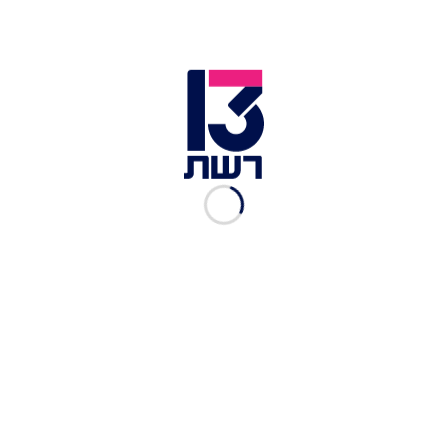
האחרונה. הרקע לכך הוא ירידה כללית במניות
הטכנולוגיה העולמית, יחד עם ההשקעה בחזון
המטאוורס שבינתיים גורם לה רק להפסדים.
טיקטוק
דו"חות הרווחים האחרונים של צוקרברג היו עגומים.